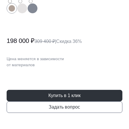
За пределами г. Москва, г. Рязань, г. Нижний
Новгород
За пределами г. Краснодар
198 000 ₽
309 400 ₽
|
Скидка 36%
В города, где нет фирменно
салона и службы логистик
Цена меняется в зависимости
от материалов
Компания Gray Cardinal сотрудничает со всем
транспортными компаниями по России. Дост
осуществляется с московского склада. При
оформлении заказа в регионы мы обеспечив
доставку груза до терминала транспортной к
Купить в 1 клик
Подробные условия всегда можно уточнить у
Задать вопрос
менеджеров.
Каждое изделие будет упаковано, однако для
сохранности Вашего груза, мы рекомендуем