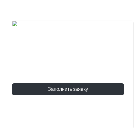
Хотите диван с уникальным
дизайном под ваш интерьер?
Воплотите свои идеи вместе с нашими
дизанерами, оставьте заявку и мы поможем
создать диван мечты!
Заполнить заявку