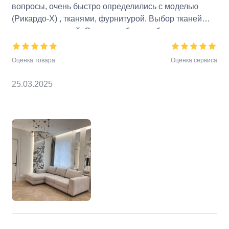
вопросы, очень быстро определились с моделью
(Рикардо-X) , тканями, фурнитурой. Выбор тканей
просто гигантский. Сроки все были соблюдены
согласно договору. За сутки позвонила служба
доставки. Это отдельный восторг! Я, прошедшая ни
Оценка товара
Оценка сервиса
один десяток доставок, знаю о чем говорю! Ребята
культурные, опрятные, с бережливостью и со всей
25.03.2025
аккуратностью распаковали и установили
оперативно диван. Упаковка выше всех похвал!
Каждый элемент в индивидуальной добротной
упаковке. И что немаловажно, весь упаковочный
материал (его просто оооочень много ) был собран и
увезен ребятами