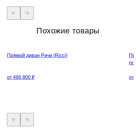
Похожие товары
HIT
Прямой диван Ричи (Ricci)
Пр
по
от 466 800 ₽
от 