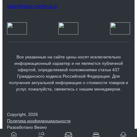
sales@gray-cardinal.ru
Все указанные на сайте цены носят исключительно
информационный характер и не являются публичной
офертой, определяемой положениями статьи 437
Гражданского кодекса Российской Федерации. Для
Диван угловой Ricardo с обивкой из велюра и
получения актуальной информации о стоимости товаров и
деревянными подлокотниками
услуг, пожалуйста, свяжитесь с нашим менеджером.
364 990 ₽
700 990 ₽
|
Скидка 30%
Copyright, 2026
Закрыть
Политика конфиденциальности
Продолжить
Продолжить
Продолжить
Продолжить
Сохранить
8 800 550-25-56
Разработано Верно
Заказать звонок