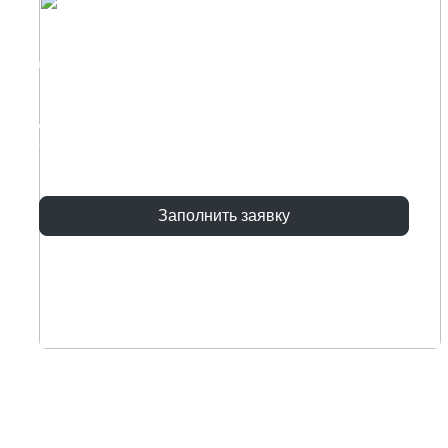
Хотите диван с уникальным
дизайном под ваш интерьер?
Воплотите свои идеи вместе с нашими
дизанерами, оставьте заявку и мы поможем
создать диван мечты!
Заполнить заявку