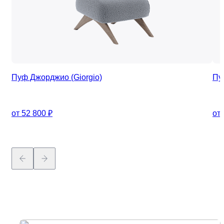
Пуф Джорджио (Giorgio)
Пу
от 52 800 ₽
от 