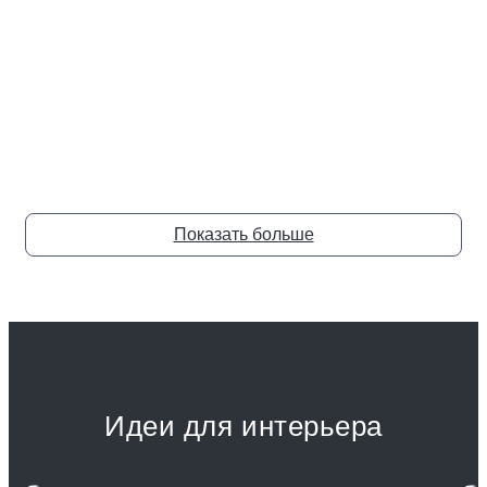
Показать больше
от 466 800 ₽
от 
Идеи для интерьера
Диван Ricardo