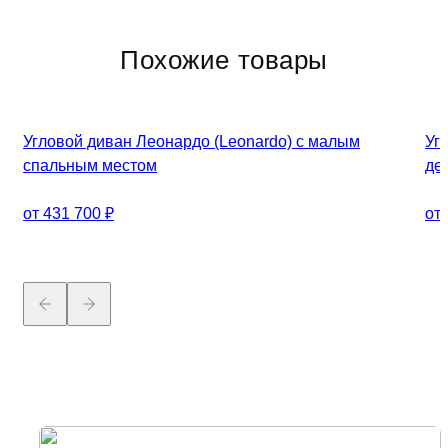
Похожие товары
Угловой диван Леонардо (Leonardo) c малым
Уг
спальным местом
де
от 431 700 ₽
от 