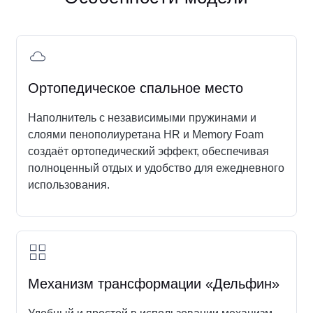
Где удобнее написать нам?
Ортопедическое спальное место
Свяжитесь с нами в социальных сетях
Наполнитель с независимыми пружинами и
слоями пенополиуретана HR и Memory Foam
создаёт ортопедический эффект, обеспечивая
Написать в Telegram
полноценный отдых и удобство для ежедневного
использования.
Написать в Max
Механизм трансформации «Дельфин»