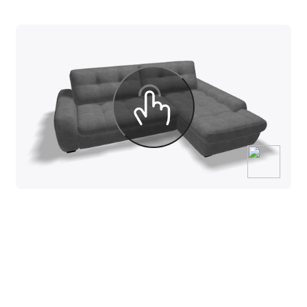
услугу «двойная обрешетка» в транспортной 
что обеспечит максимальную надежность при 
До транспортной компании
От черты города до точки местонахождения
компании (г. Воронеж, г. Ростов-на-Дону)
От черты города до точки местонахождения
компании (г. Москва, г. Рязань, г. Нижний
Новгород)
От черты города до точки местонахождения
компании (г. Краснодар)