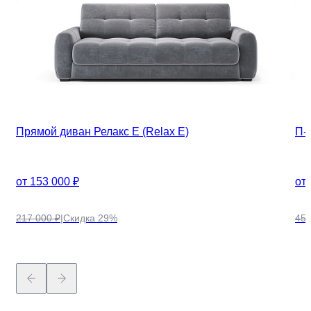
Прямой диван Релакс Е (Relax E)
П-
от 153 000 ₽
от 
217 000 ₽
|
Скидка 29%
455