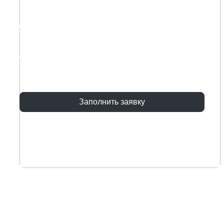
Хотите диван с уникальным
дизайном под ваш интерьер?
Воплотите свои идеи вместе с нашими
дизанерами, оставьте заявку и мы поможем
создать диван мечты!
Заполнить заявку