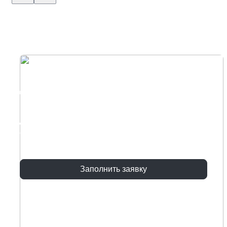
Хотите диван с уникальным
дизайном под ваш интерьер?
Воплотите свои идеи вместе с нашими
дизанерами, оставьте заявку и мы поможем
создать диван мечты!
Заполнить заявку