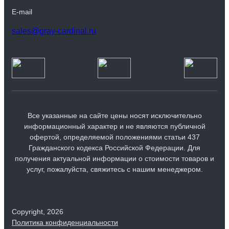
E-mail
sales@gray-cardinal.ru
Все указанные на сайте цены носят исключительно
информационный характер и не являются публичной
офертой, определяемой положениями статьи 437
Гражданского кодекса Российской Федерации. Для
Диван угловой Ricardo с обивкой из велюра и
получения актуальной информации о стоимости товаров и
деревянными подлокотниками
услуг, пожалуйста, свяжитесь с нашим менеджером.
364 990 ₽
700 990 ₽
|
Скидка 30%
Copyright, 2026
Закрыть
Политика конфиденциальности
Продолжить
Продолжить
Продолжить
Продолжить
Сохранить