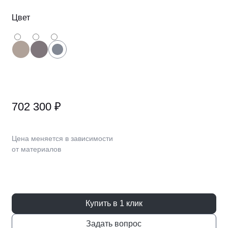
За пределами г. Москва, г. Рязань, г. Нижний
Новгород
Цвет
За пределами г. Краснодар
В города, где нет фирменно
салона и службы логистик
702 300 ₽
Компания Gray Cardinal сотрудничает со всем
транспортными компаниями по России. Дост
Цена меняется в зависимости
осуществляется с московского склада. При
от материалов
оформлении заказа в регионы мы обеспечив
доставку груза до терминала транспортной к
Подробные условия всегда можно уточнить у
менеджеров.
Купить в 1 клик
Каждое изделие будет упаковано, однако для
Задать вопрос
сохранности Вашего груза, мы рекомендуем