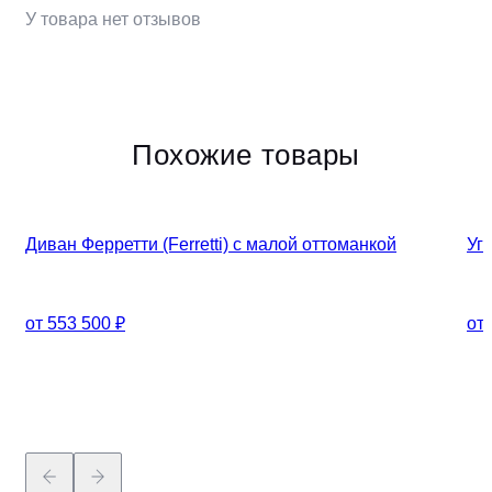
У товара нет отзывов
Похожие товары
Диван Ферретти (Ferretti) с малой оттоманкой
Уг
от 553 500 ₽
от 