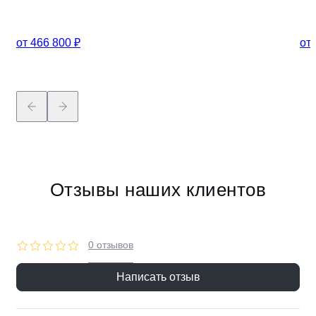
от 466 800 ₽
от 
Отзывы наших клиентов
0 отзывов
Написать отзыв